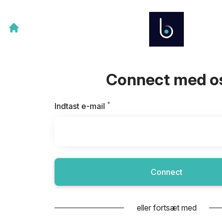
Connect med o
*
Kræves
Indtast e-mail
Connect
eller fortsæt med