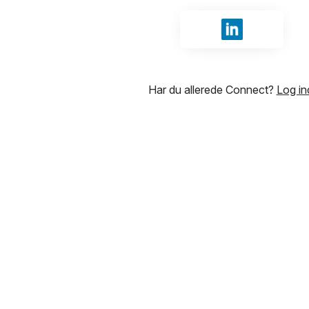
Log ind med Li
Har du allerede Connect?
Log in