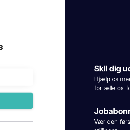
s
Skil dig
Hjælp os med
fortælle os l
Jobabon
Vær den førs