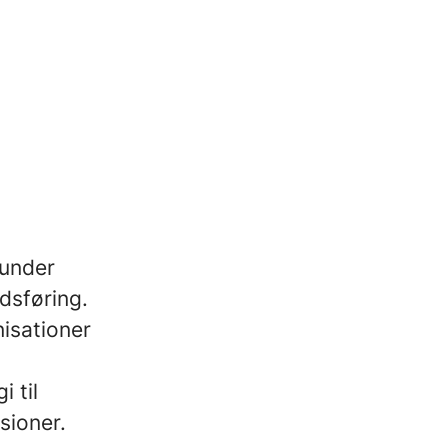
kunder
dsføring.
isationer
 til
sioner.