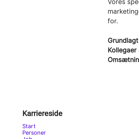
Vores spec
marketingd
for.
Grundlagt
Kollegaer
Omsætni
Karriereside
Start
Personer