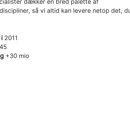
ialister dækker en bred palette af
iscipliner, så vi altid kan levere netop det, d
 i
2011
45
ng
+30 mio