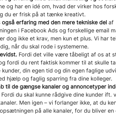
e og har en idé om, hvad der virker hos forsk
 du er frisk på at tænke kreativt.
s også erfaring med den mere tekniske del
af
ngen i Facebook Ads og forskellige email m
er dog ikke et krav, men kun et plus. Vi har t
dig, når du skal rode i systemerne.
evidst.
Fordi det ville være tåbeligt af os at s
g fordi du rent faktisk kommer til at skulle t
kunder, din egen tid og din egen faglige udvi
ed hjælp og faglig sparring fra dine kolleger.
b til de gængse kanaler og annoncetyper inde
Fordi du skal kunne rådgive dine kunder ift. 
kanaler. Men igen – vi forlanger ikke, at du ke
 opsætningen på alle kanaler, for du bliver en 