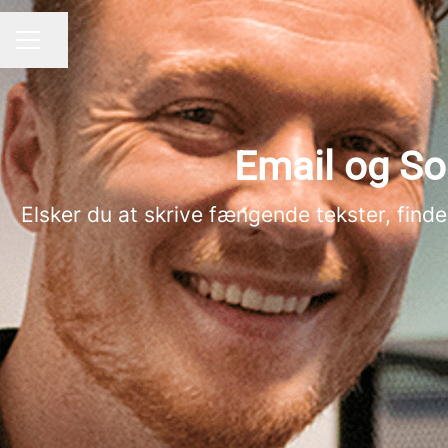
Del side
KARRIEREMENU
Email og So
Elsker du at skrive fængende tekster, fin