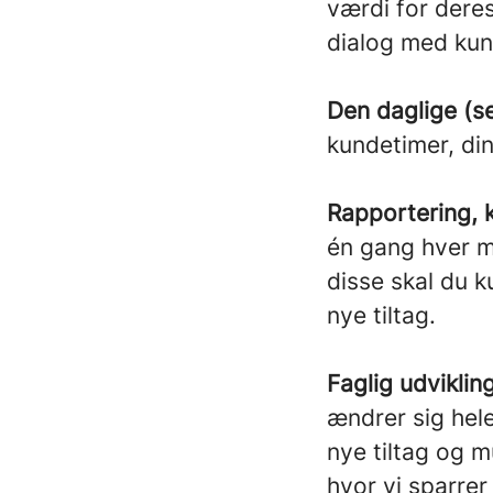
værdi for dere
dialog med kund
Den daglige (se
kundetimer, di
Rapportering, 
én gang hver m
disse skal du k
nye tiltag.
Faglig udviklin
ændrer sig hele
nye tiltag og 
hvor vi sparrer