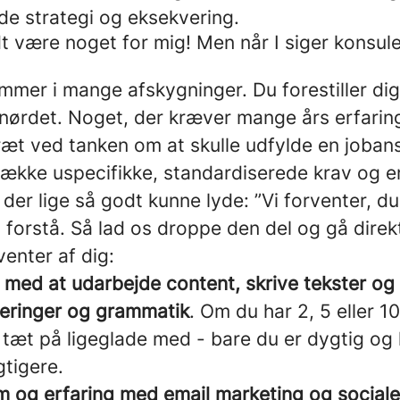
e strategi og eksekvering.
t være noget for mig! Men når I siger konsul
mmer i mange afskygninger. Du forestiller di
 nørdet. Noget, der kræver mange års erfarin
træt ved tanken om at skulle udfylde en joba
række uspecifikke, standardiserede krav og e
 der lige så godt kunne lyde: ”Vi forventer, du 
 forstå. Så lad os droppe den del og gå direkt
venter af dig:
 med at udarbejde content, skrive tekster og 
leringer og grammatik
. Om du har 2, 5 eller 10
 tæt på ligeglade med - bare du er dygtig og ha
gtigere.
m og erfaring med email marketing og social