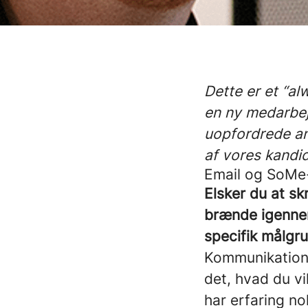
Dette er et “al
en ny medarbej
uopfordrede an
af vores kandid
Email og SoMe
Elsker du at s
brænde igennem
specifik målgru
Kommunikations
det, hvad du vil
har erfaring no