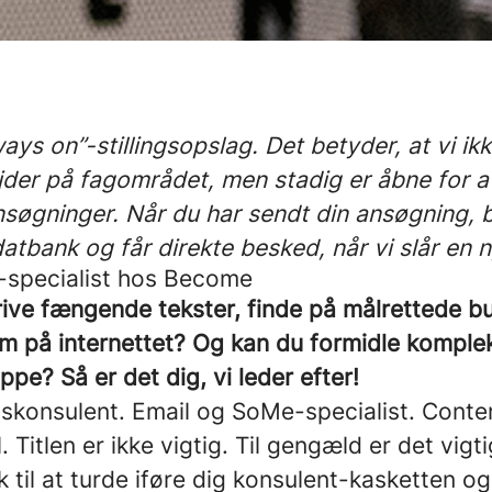
ways on”-stillingsopslag. Det betyder, at vi ik
der på fagområdet, men stadig er åbne for 
søgninger. Når du har sendt din ansøgning, bl
atbank og får direkte besked, når vi slår en ny
-specialist hos Become
krive fængende tekster, finde på målrettede 
 på internettet? Og kan du formidle kompleks
ppe? Så er det dig, vi leder efter!
konsulent. Email og SoMe-specialist. Conten
. Titlen er ikke vigtig. Til gengæld er det vigti
k til at turde iføre dig konsulent-kasketten o