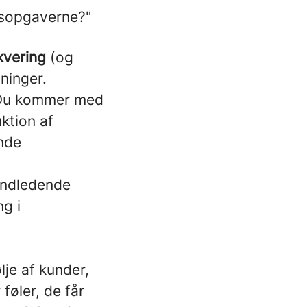
dsopgaverne?"
kvering
(og
ninger.
 Du kommer med
ktion af
ende
indledende
g i
lje af kunder,
føler, de får