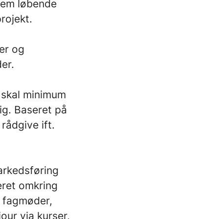
nnem løbende
rojekt.
er og
er.
r skal minimum
ig. Baseret på
rådgive ift.
arkedsføring
teret omkring
e fagmøder,
our via kurser,