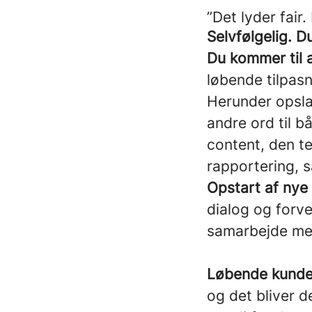
”Det lyder fai
Selvfølgelig. D
Du kommer til 
løbende tilpas
Herunder opsl
andre ord til b
content, den t
rapportering, s
Opstart af nye
dialog og forv
samarbejde me
Løbende kunde
og det bliver d