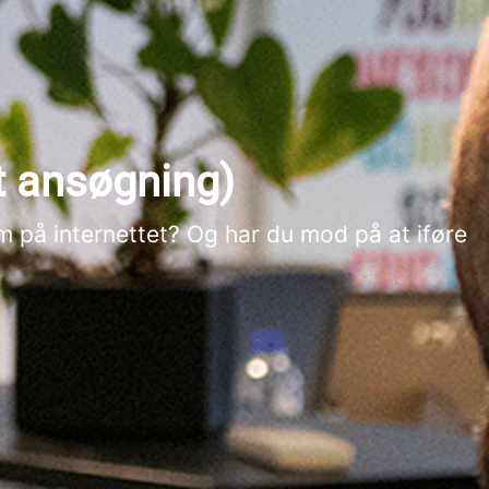
t ansøgning)
 på internettet? Og har du mod på at iføre