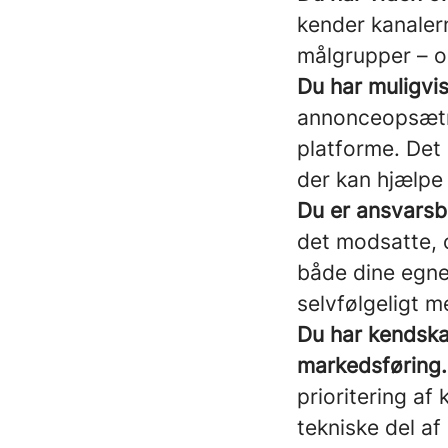
kender kanalern
målgrupper – og
Du har muligvi
annonceopsætni
platforme. Det 
der kan hjælpe 
Du er ansvarsb
det modsatte, o
både dine egne 
selvfølgeligt m
Du har kendska
markedsføring.
prioritering af 
tekniske del af