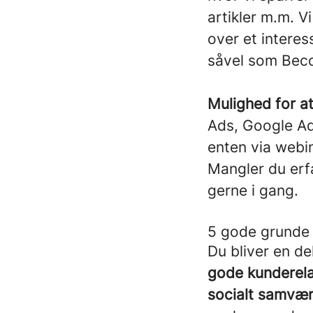
artikler m.m. Vi
over et intere
såvel som Becom
Mulighed for a
Ads, Google Ad
enten via webin
Mangler du erfa
gerne i gang.
5 gode grunde 
Du bliver en de
gode kunderelat
socialt samvær