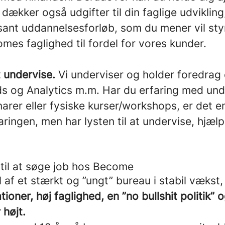
 dækker også udgifter til din faglige udvikling
ssant uddannelsesforløb, som du mener vil sty
es faglighed til fordel for vores kunder.
t undervise.
Vi underviser og holder foredra
s og Analytics m.m. Har du erfaring med und
arer eller fysiske kurser/workshops, er det en
ringen, men har lysten til at undervise, hjælp
til at søge job hos Become
l af et stærkt og ”ungt” bureau i stabil vækst
ioner, høj faglighed, en ”no bullshit politik” 
 højt.