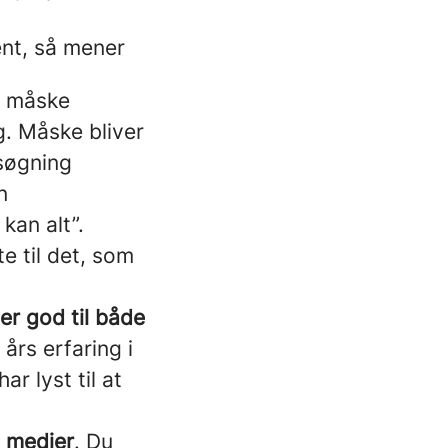
ent, så mener
g måske
g. Måske bliver
nsøgning
n
kan alt”.
e til det, som
er god til både
 års erfaring i
r lyst til at
e medier
. Du