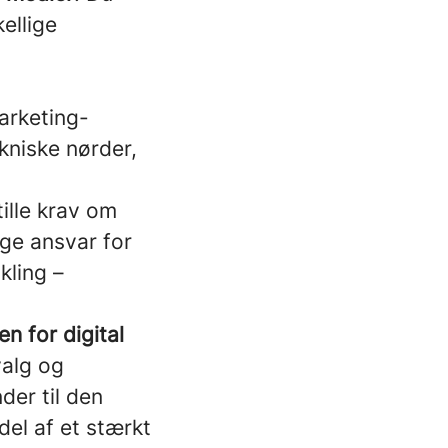
ellige
arketing-
ekniske nørder,
tille krav om
age ansvar for
kling –
n for digital
valg og
nder til den
del af et stærkt