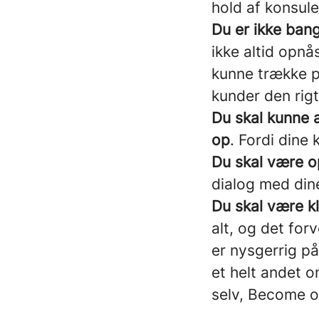
hold af konsule
Du er ikke bang
ikke altid opn
kunne trække p
kunder den rigt
Du skal kunne 
op
. Fordi dine
Du skal være o
dialog med din
Du skal være kla
alt, og det forv
er nysgerrig på,
et helt andet o
selv, Become o