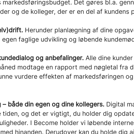
s markedsføringsbudget. Det gøres bl.a. ge
er og de kolleger, der er en del af kundens p
lv)drift.
Herunder planlægning af dine opgav
n egen faglige udvikling og løbende kundemød
kundedialog og anbefalinger.
Alle dine kunde
åned modtage en rapport med nøgletal fra d
unne vurdere effekten af markedsføringen og 
g – både din egen og dine kollegers.
Digital m
 tiden, og det er vigtigt, du holder dig opda
muligheder. I Become holder vi løbende intern
 med hinanden. Derudover kan du holde dig aj