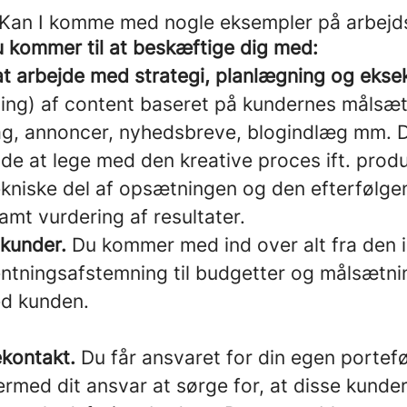
r. Kan I komme med nogle eksempler på arbej
u kommer til at beskæftige dig med:
at arbejde med strategi, planlægning og ekse
ning) af content baseret på kundernes målsæt
ag, annoncer, nyhedsbreve, blogindlæg mm.
åde at lege med den kreative proces ift. produ
ekniske del af opsætningen og den efterfølg
amt vurdering af resultater.
 kunder.
Du kommer med ind over alt fra den 
entningsafstemning til budgetter og målsætnin
d kunden.
kontakt.
Du får ansvaret for din egen portefø
ermed dit ansvar at sørge for, at disse kunder 