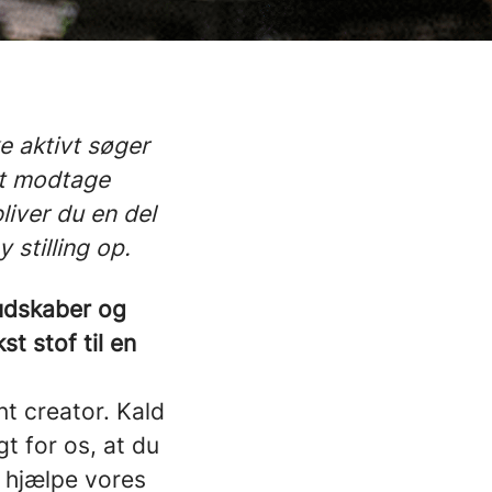
ke aktivt søger
at modtage
iver du en del
 stilling op.
budskaber og
t stof til en
t creator. Kald
gt for os, at du
g hjælpe vores