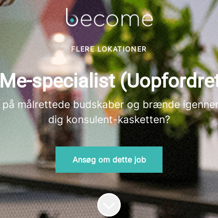
FLERE LOKATIONER
Me-specialist (Uopfordre
de på målrettede budskaber og brænde igennem
dig konsulent-kasketten?
Ansøg om dette job