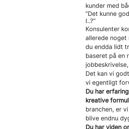
kunder med båd
”Det kunne god
I..?”
Konsulenter ko
allerede noget
du endda lidt 
baseret på en 
jobbeskrivelse,
Det kan vi godt
vi egentligt for
Du har erfaring
kreative formu
branchen, er vi
blive endnu dy
Du har viden o