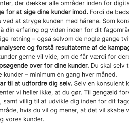
nter, der dækker alle områder inden for digit
e for at sige dine kunder imod.
Fordi de beds
ås ved at stryge kunden med hårene. Som kons
å din erfaring og viden inden for dit fagområ
ige retning – også selvom de nogle gange tvi
analysere og forstå resultaterne af de kampa
 kunder gerne vil vide, om de får værdi for de
psøgende over for dine kunder.
Du skal selv ta
e kunder – minimum én gang hver måned.
r til at udfordre dig selv.
Selv en konsulent k
enter vi heller ikke, at du gør. Til gengæld for
 samt villig til at udvikle dig inden for dit fa
mråde, hvis du vil og mener, at det vil skabe 
g vores kunder.