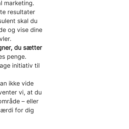
al marketing.
te resultater
ulent skal du
de og vise dine
vler.
gner, du sætter
res penge.
ge initiativ til
an ikke vide
venter vi, at du
gområde – eller
værdi for dig